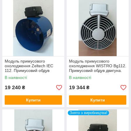
Модуль примусового
Модуль примусового
охолодження Zeltech IEC
охолодження WISTRO Bg112.
112. Примусовий обдув
Примусовий обдув двигуна.
двигуна.
В наявності
В наявності
19 240
19 344
₴
₴
Купити
Купити
Знято з виробництва!