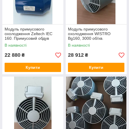
Модуль примусового
Модуль примусового
охолодження Zeltech IEC
охолодження WISTRO
160. Примусовий обдув
Bg160, 3000 об/хв.
двигуна.
Примусовий обдув двигуна.
В наявності
В наявності
22 880
28 912
₴
₴
Купити
Купити