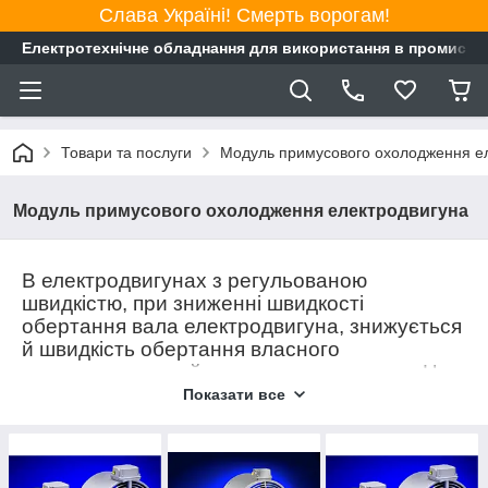
Слава Україні! Смерть ворогам!
Електротехнічне обладнання для використання в промисло
Товари та послуги
Модуль примусового охолодження е
Модуль примусового охолодження електродвигуна
В електродвигунах з регульованою
швидкістю, при зниженні швидкості
обертання вала електродвигуна, знижується
й швидкість обертання власного
вентилятора, який встановлено на валу. Це
призводить до зменшення потоку повітря,
Показати все
погіршуючи продуктивність охолодження та
може спричинити перегрів і вихід з ладу
електродвигуна.