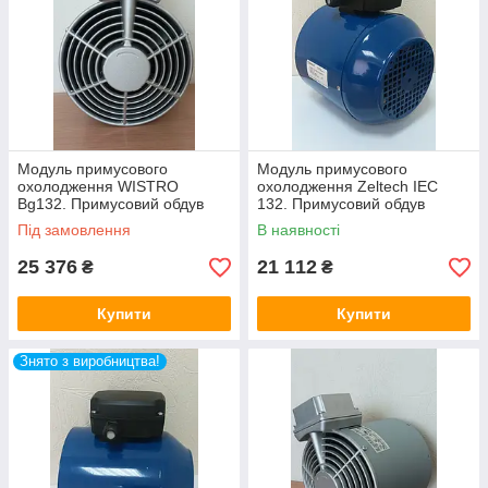
Модуль примусового
Модуль примусового
охолодження WISTRO
охолодження Zeltech IEC
Bg132. Примусовий обдув
132. Примусовий обдув
двигуна.
двигуна.
Під замовлення
В наявності
25 376
21 112
₴
₴
Купити
Купити
Знято з виробництва!