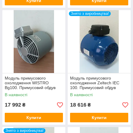
Купити
Купити
Знято з виробництва!
Модуль примусового
Модуль примусового
охолодження WISTRO
охолодження Zeltech IEC
Bg100. Примусовий обдув
100. Примусовий обдув
двигуна.
двигуна.
В наявності
В наявності
17 992
18 616
₴
₴
Купити
Купити
Знято з виробництва!