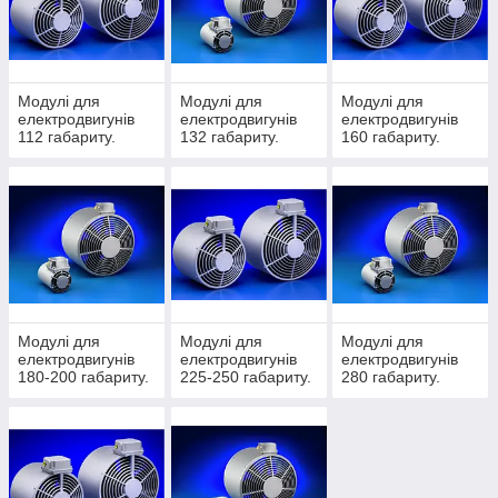
Модульна система для різних
застосувань
.
Невеликий розмір завдяки
використанню внутрішнього впускного
Модулі для
Модулі для
Модулі для
електродвигунів
електродвигунів
електродвигунів
простору.
112 габариту.
132 габариту.
160 габариту.
ЕМС-сумісність.
Висока стійкість до вібрації завдяки
міцному корпусу з листового металу/
лиття під тиском.
Оцинкований листовий метал, стійкий
до морської води, литий сплав.
Версії ATEX.
Модулі для
Модулі для
Модулі для
Версії для температури
електродвигунів
електродвигунів
електродвигунів
навколишнього середовища до -40°C.
180-200 габариту.
225-250 габариту.
280 габариту.
Версії, придатні для використання в
харчовій промисловості.
Сертифікований cURus.
Захист IP66 для всіх версій.