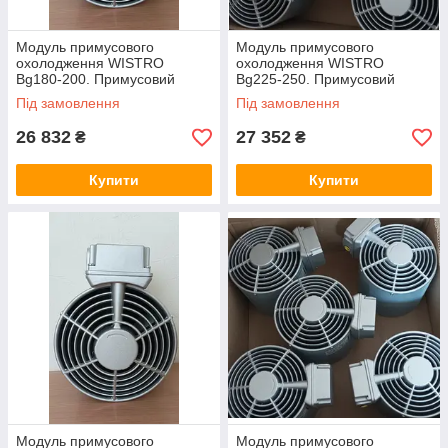
Модуль примусового
Модуль примусового
охолодження WISTRO
охолодження WISTRO
Bg180-200. Примусовий
Bg225-250. Примусовий
обдув двигуна.
обдув двигуна.
Під замовлення
Під замовлення
26 832
27 352
₴
₴
Купити
Купити
Модуль примусового
Модуль примусового