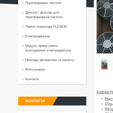
Перетворювачі частоти
Дроселі і фільтри для
перетворювачів частоти
Панелі оператора FLEXEM
Електродвигуни
Модуль примусового
охолодження електродвигуна
Прилади автоматики та захисту
Фотогалерея
Контакти
Х
аракт
Вис
КОНТАКТИ
Різ
Мод