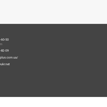
-60-50
am
-82-09
erplus.com.ua/
@ukr.net