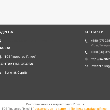
вул. Скляренка, 15, Київ, Україна
+380 (97) 228
Viber, Telegr
+380 (96) 069
ТОВ "Інвертер Плюс"
http://invert
inverter.plus
Євгеній, Сергій
Сайт створений на маркетплейсі
Prom.ua
ТОВ "Інвертер Плюс" |
Поскаржитися на контент
|
Політика конфіденційності