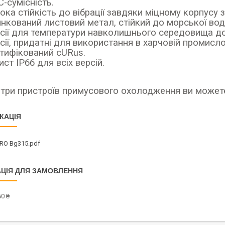
-сумісність.
ока стійкість до вібрації завдяки міцному корпусу 
нкований листовий метал, стійкий до морської вод
сії для температури навколишнього середовища до
сії, придатні для використання в харчовій промисло
тифікований cURus.
ист IP66 для всіх версій.
ри пристроїв примусового охолодження ви можете п
КАЦІЯ
RO Bg315.pdf
ЦІЯ ДЛЯ ЗАМОВЛЕННЯ
0 ₴