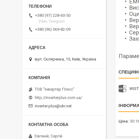
ЕМС
Вис
Оци
+380 (97) 228-60-50
Вер
Viber, Telegram
Вер
+380 (96) 069-82-09
Сер
Зах
Парамет
вул. Скляренка, 15, Київ, Україна
СПЕЦИФІ
WIST
ТОВ "Інвертер Плюс"
http://inverterplus.com.ua/
ІНФОРМА
inverter.plus@ukr.net
Ціна:
30 16
Євгеній, Сергій