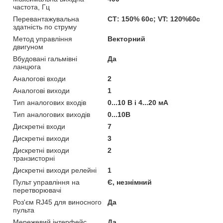
частота, Гц
Перевантажувальна
СТ: 150% 60с; VT: 120%60c
здатність по струму
Метод управління
Векторний
двигуном
Вбудовані гальмівні
Да
ланцюга
Аналогові входи
2
Аналогові виходи
1
Тип аналогових входів
0...10 В і 4...20 мА
Тип аналогових виходів
0...10В
Дискретні входи
7
Дискретні виходи
3
Дискретні виходи
2
транзисторні
Дискретні виходи релейні
1
Пульт управління на
Є, незнімний
перетворювачі
Роз'єм RJ45 для виносного
Да
пульта
Мережевий інтерфейс
Да