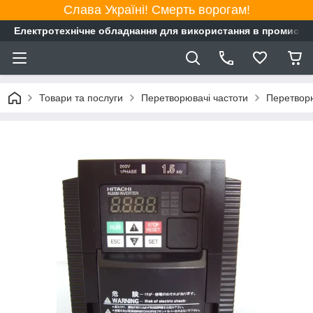
Слава Україні! Смерть ворогам!
Електротехнічне обладнання для використання в промисло
Товари та послуги
Перетворювачі частоти
Перетворю