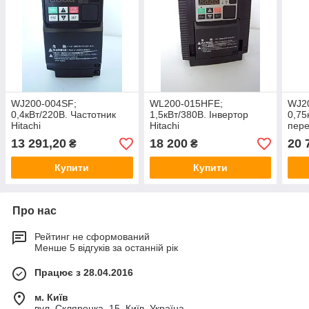
WJ200-004SF;
WL200-015НFE;
WJ2
0,4кВт/220В. Частотник
1,5кВт/380В. Інвертор
0,75
Hitachi
Hitachi
пере
13 291,20
18 200
20 
₴
₴
Купити
Купити
Про нас
Рейтинг не сформований
Менше 5 відгуків за останній рік
Працює з 28.04.2016
м. Київ
вул. Скляренка, 15, Київ, Україна