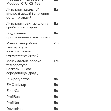
Modbus-RTU RS-485
Лічильник загальної
Да
кількості аварій і значення
останніх аварій
Лічильник годин живлення
Да
і роботи з мотором
Вбудований
Да
програмований контролер
Мінімальна робоча
-10
температура
навколишнього
середовища (град.)
Максимальна робоча
+50
температура
навколишнього
середовища (град.)
PID-регулятор
Да
EMC-фільтр
Да
EtherCat
Да
ProfiBus
Да
ProfiNet
Да
DeviceNet
Да