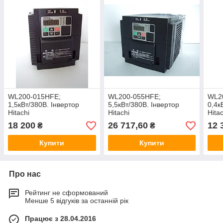
WL200-015НFE;
WL200-055НFE;
WL2
1,5кВт/380В. Інвертор
5,5кВт/380В. Інвертор
0,4к
Hitachi
Hitachi
Hitac
18 200
26 717,60
12 
₴
₴
Купити
Купити
Про нас
Рейтинг не сформований
Менше 5 відгуків за останній рік
Працює з 28.04.2016