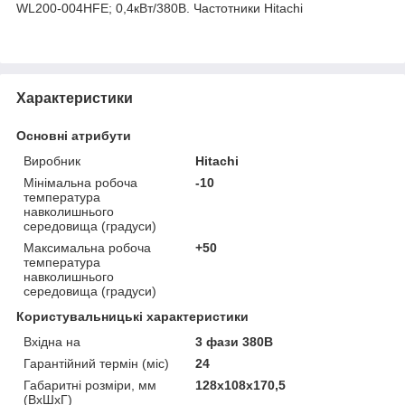
WL200-004НFE; 0,4кВт/380В. Частотники Hitachi
Характеристики
Основні атрибути
Виробник
Hitachi
Мінімальна робоча
-10
температура
навколишнього
середовища (градуси)
Максимальна робоча
+50
температура
навколишнього
середовища (градуси)
Користувальницькі характеристики
Вхідна на
3 фази 380В
Гарантійний термін (міс)
24
Габаритні розміри, мм
128х108х170,5
(ВхШхГ)