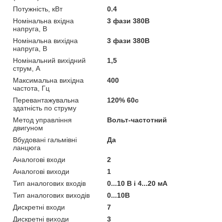
Потужність, кВт
0.4
Номінальна вхідна
3 фази 380В
напруга, В
Номінальна вихідна
3 фази 380В
напруга, В
Номінальний вихідний
1,5
струм, А
Максимальна вихідна
400
частота, Гц
Перевантажувальна
120% 60с
здатність по струму
Метод управління
Вольт-частотний
двигуном
Вбудовані гальмівні
Да
ланцюга
Аналогові входи
2
Аналогові виходи
1
Тип аналогових входів
0...10 В і 4...20 мА
Тип аналогових виходів
0...10В
Дискретні входи
7
Дискретні виходи
3