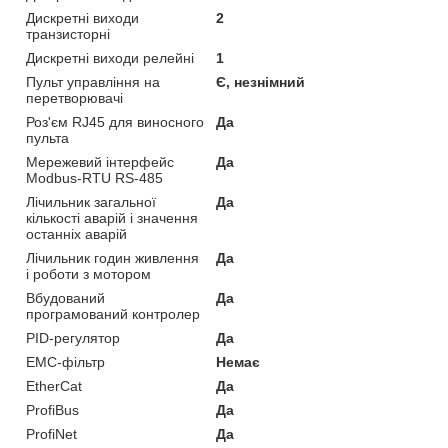
Дискретні виходи
2
транзисторні
Дискретні виходи релейні
1
Пульт управління на
Є, незнімний
перетворювачі
Роз'єм RJ45 для виносного
Да
пульта
Мережевий інтерфейс
Да
Modbus-RTU RS-485
Лічильник загальної
Да
кількості аварій і значення
останніх аварій
Лічильник годин живлення
Да
і роботи з мотором
Вбудований
Да
програмований контролер
PID-регулятор
Да
EMC-фільтр
Немає
EtherCat
Да
ProfiBus
Да
ProfiNet
Да