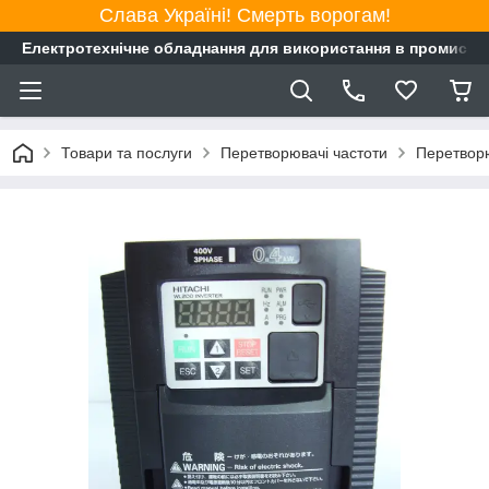
Слава Україні! Смерть ворогам!
Електротехнічне обладнання для використання в промисло
Товари та послуги
Перетворювачі частоти
Перетворю