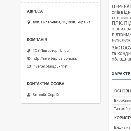
ПЕРЕВАГИ
співвідн
їх в сис
вул. Скляренка, 15, Київ, Україна
ПЛК, ПІД
різних з
підтримк
незалежн
ЗАСТОСУВ
ТОВ "Інвертер Плюс"
та конди
обладнан
http://inverterplus.com.ua/
inverter.plus@ukr.net
ХАРАКТЕ
ОСНОВН
Євгеній, Сергій
Виробни
Тип робо
КОРИСТ
Вхідна на