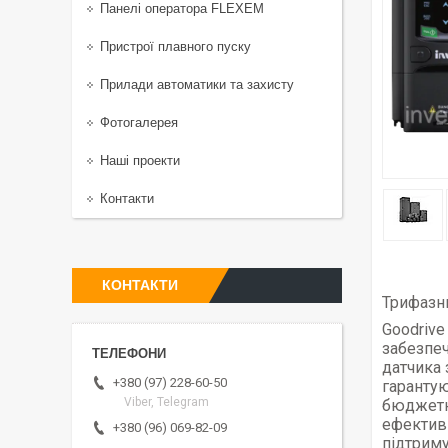
Панелі оператора FLEXEM
Пристрої плавного пуску
Прилади автоматики та захисту
Фотогалерея
Наші проекти
Контакти
КОНТАКТИ
Трифазни
Goodrive
забезпеч
датчика 
+380 (97) 228-60-50
гарантую
Viber, Telegram
бюджетн
ефектив
+380 (96) 069-82-09
підтриму