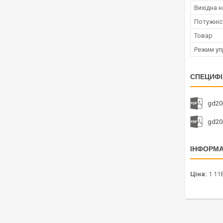
Вихідна н
Потужніс
Товар
Режим уп
СПЕЦИФІ
gd20
gd20
ІНФОРМА
Ціна:
1 118