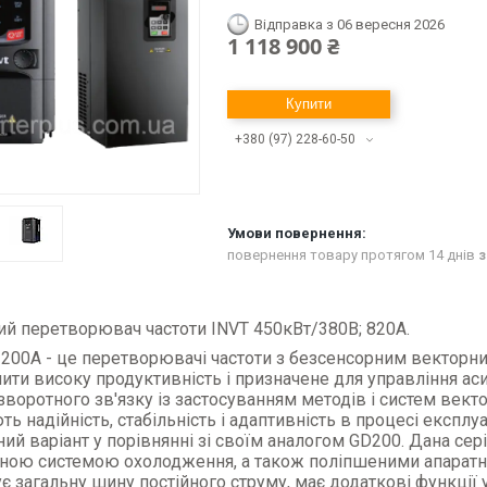
Відправка з 06 вересня 2026
1 118 900 ₴
Купити
+380 (97) 228-60-50
повернення товару протягом 14 днів
з
й перетворювач частоти INVT 450кВт/380В; 820А.
 200A - це перетворювачі частоти з безсенсорн
им
векторни
ити високу продуктивність і призначене для управління а
зворотного зв'язку
із
застосуванням методів і систем вект
ть надійність, стабільність і адаптивність в процесі експлу
ий варіант
у
порівнянні зі своїм аналогом GD200. Дана се
ною системою охолодження, а також поліпшеними апаратн
є загальну шину постійного струму, має додаткові функції 