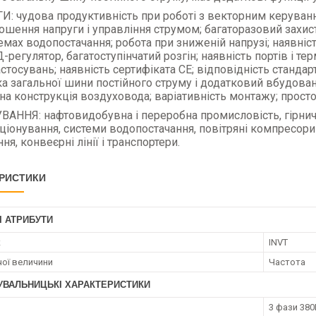
: чудова продуктивність при роботі з векторним керуванн
ошення напруги і управління струмом; багаторазовий захист
темах водопостачання; робота при зниженій напрузі; наявні
-регулятор, багатоступінчатий розгін; наявність портів і т
астосувань; наявність сертифіката
CE
; відповідність стандар
а загальної шини постійного струму і додатковий вбудован
а конструкція воздуховода; варіативність монтажу; простот
АННЯ: нафтовидобувна і переробна промисловість, гірнича
ціонування, системи водопостачання, повітряні компресори
ня, конвеєрні лінії і транспортери.
РИСТИКИ
І АТРИБУТИ
к
INVT
чої величини
Частота
УВАЛЬНИЦЬКІ ХАРАКТЕРИСТИКИ
3 фази 380