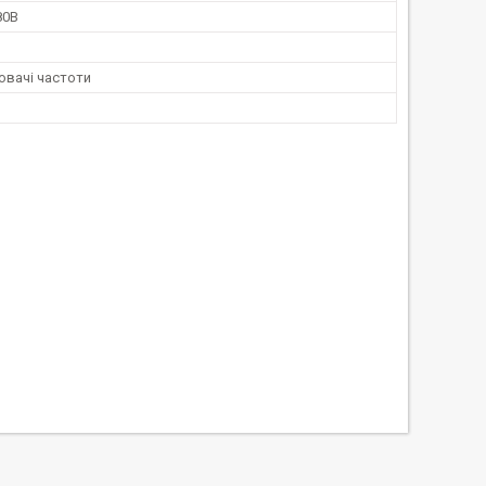
80В
вачі частоти