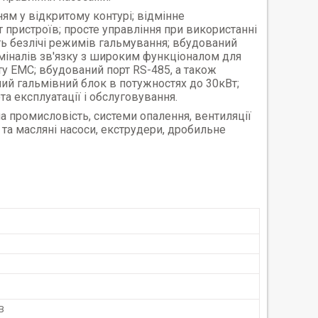
ям у відкритому контурі; відмінне
 пристроїв; просте управління при використанні
сть безлічі режимів гальмування; вбудований
ерміналів зв'язку з широким функціоналом для
ту
EMC
; вбудований порт
RS
-485, а також
ий гальмівний блок в потужностях до 30кВт;
а експлуатації і обслуговування.
 промисловість, системи опалення, вентиляції
 та масляні насоси, екструдери, дробильне
В