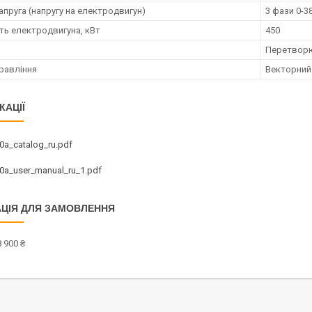
апруга (напругу на електродвигун)
3 фази 0-3
ть електродвигуна, кВт
450
Перетворю
равління
Векторний
КАЦІЇ
0a_catalog_ru.pdf
0a_user_manual_ru_1.pdf
ЦІЯ ДЛЯ ЗАМОВЛЕННЯ
 900 ₴