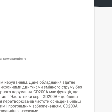
а домовленістю
м керуванням. Дане обладнання здатне
синхронними двигунами змінного струму без
орного керування. GD200A має функції, що
атації. Частотники серії GD200A - це більш
рія перетворювачів частоти оснащена більш
им і програмним забезпеченням. GD200A
управління насосами.