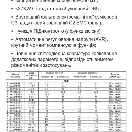
Міцний металевий корпус 90~500 кВт;
≤37KW Стандартний вбудований DBU;
Внутрішній фільтр електромагнітної сумісності
C3, додатковий зовнішній C2 ЕМС фільтр;
Функція ПІД-контролю (з функцією сну);
Автоматичне регулювання напруги (AVR),
крутний момент компенсуюча функція;
Зовнішня світлодіодна клавіатура копіювання
додаткових параметрів, відповідність вимогам
різноманітних застосувань.