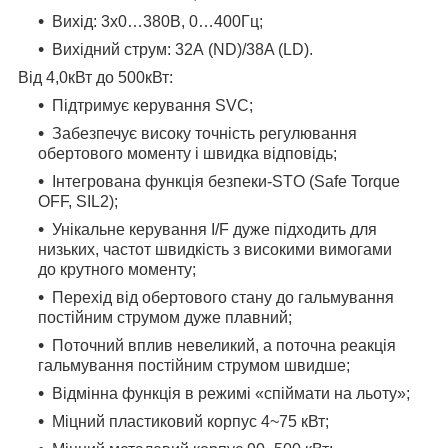
Вихід:
3х0…
380
B, 0…400Гц
;
Вихідний струм:
32А (ND)/38
A (
LD
)
.
Від 4,0кВт до 500кВт:
Підтримує керування SVC;
Забезпечує високу точність регулювання
обертового моменту і швидка відповідь;
Інтегрована функція безпеки-STO (Safe Torque
OFF, SIL2);
Унікальне керування I/F дуже підходить для
низьких
,
частот швидкість з високими вимогами
до крутного моменту;
Перехід від обертового стану до гальмування
постійним струмом дуже плавний;
Поточний вплив невеликий, а поточна реакція
гальмування постійним струмом швидше;
Відмінна функція в режимі «спіймати на льоту»;
Міцний пластиковий корпус 4~75 кВт;