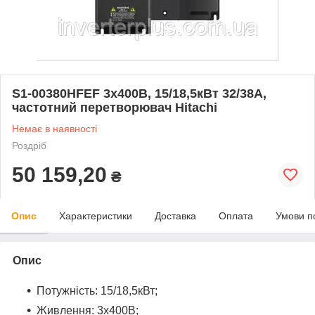
S1-00380HFEF 3х400В, 15/18,5кВт 32/38А,
частотний перетворювач Hitachi
Немає в наявності
Роздріб
50 159,20
₴
Опис
Характеристики
Доставка
Оплата
Умови п
Опис
Потужність:
15/18,5
кВт;
Живлення: 3х400В;