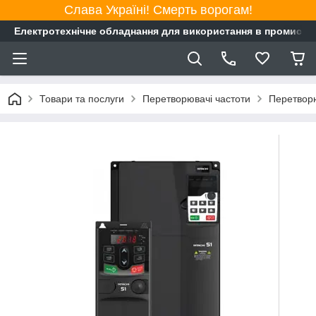
Слава Україні! Смерть ворогам!
Електротехнічне обладнання для використання в промисло
Товари та послуги
Перетворювачі частоти
Перетворю