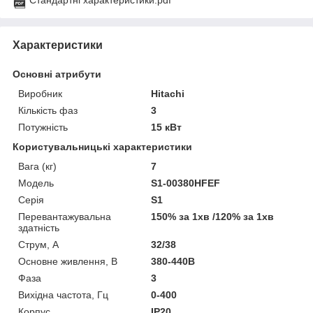
Характеристики
Основні атрибути
Виробник
Hitachi
Кількість фаз
3
Потужність
15 кВт
Користувальницькі характеристики
Вага (кг)
7
Мoдель
S1-00380HFEF
Серія
S1
Перевантажувальна
150% за 1хв /120% за 1хв
здатність
Струм, A
32/38
Основне живлення, В
380-440B
Фаза
3
Вихідна частота, Гц
0-400
Корпус
IP20