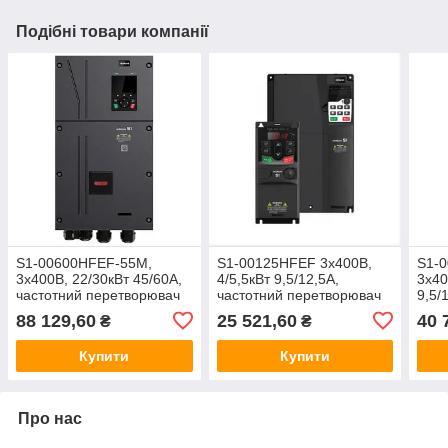
Подібні товари компанії
S1-00600HFEF-55M,
S1-00125HFEF 3х400В,
S1-
3х400В, 22/30кВт 45/60А,
4/5,5кВт 9,5/12,5А,
3х40
частотний перетворювач
частотний перетворювач
9,5/
Hitachi
Hitachi
пере
88 129,60
25 521,60
40 
₴
₴
Купити
Купити
Про нас