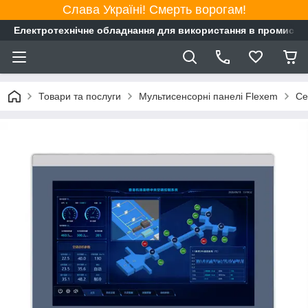
Слава Україні! Смерть ворогам!
Електротехнічне обладнання для використання в промисло
Товари та послуги
Мультисенсорні панелі Flexem
Се