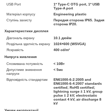
USB Port
1* Type-C OTG port, 1* USB
Type-A port
Матеріал корпусу
Engineering plastic
Ступінь захисту
Передня сторона IP65. Задня
сторона IP20.
Характеристики дисплея
Діагональ екрану
10.1 дюйм
Роздільна здатність екрану
1024×600 (WSVGA)
Яскравість
400 cd/m²
Напруга живлення
Споживана потужність
< 10Вт
Допустиме зникнення
< 5мс
напруги
Відповідність стандартам
EN61000-6-2:2005 and
EN61000-6-4:2007 standards
certified; RoHS certified;
lightning surge ± 1 kV, group
pulse ± 2 kV; electrostatic
contact 4 kV, air discharge 8
kV
Умови експлуатації