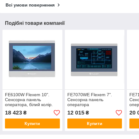
Всі умови повернення
Подібні товари компанії
FE6100W Flexem 10".
FE7070WE Flexem 7".
FE71
Сенсорна панель
Сенсорна панель
Сен
оператора, білий колір.
оператора
опе
18 423
12 015
20 
₴
₴
Купити
Купити