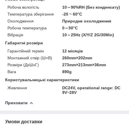
Робоча вологість
10～90%RH (Без конденсату)
Температура зберігання
-20 ~ 60°C
Охолодження
Природне охолодження
Робоча температура
0～50°C
Вібрація
10～25Hz (X/Y/Z 2G/30Min)
Габаритні розміри
Гарантійний термін
12 місяців
Монтажний отвір (Ш×В)
260mm×202mm
Розміри (ДхШхГ)
273mm×213mm×36mm
Вага
890g
Користувальницькі характеристики
Живлення
DC24V, operational range: DC
9V~28V
Приховати
Умови доставки