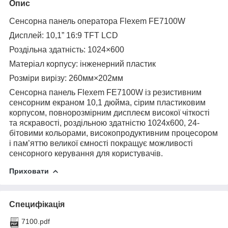
Опис
Сенсорна панель оператора
Flexem FE7
10
0W
Дисплей: 10,1” 16:9 TFT LCD
Роздільна здатність: 1024×600
Матеріал корпусу: інженерний пластик
Розміри вирізу: 260мм×202мм
Сенсорн
а панель
Flexem FE7100W із резистивним
сенсорним екраном 10,1 дюйма, сірим пластиковим
корпусом, повнорозмірним дисплеєм високої чіткості
та
яскравості, роздільною здатністю 1024x600, 24-
бітовими кольорами, високопродуктивним процесором
і пам’яттю великої ємності покращує можливості
сенсорного керування для користувачів.
Приховати
Специфікація
7100.pdf