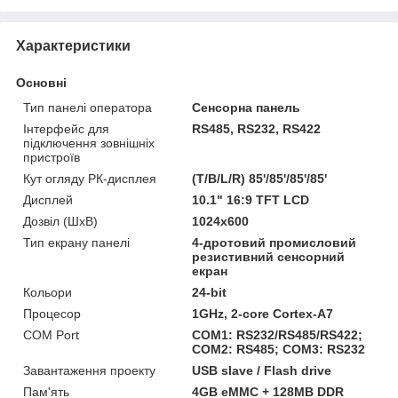
Характеристики
Основні
Тип панелі оператора
Сенсорна панель
Інтерфейс для
RS485, RS232, RS422
підключення зовнішніх
пристроїв
Кут огляду РК-дисплея
(T/B/L/R) 85'/85'/85'/85'
Дисплей
10.1" 16:9 TFT LCD
Дозвіл (ШхВ)
1024x600
Тип екрану панелі
4-дротовий промисловий
резистивний сенсорний
екран
Кольори
24-bit
Процесор
1GHz, 2-core Cortex-A7
COM Port
COM1: RS232/RS485/RS422;
COM2: RS485; COM3: RS232
Завантаження проекту
USB slave / Flash drive
Пам'ять
4GB eMMC + 128MB DDR