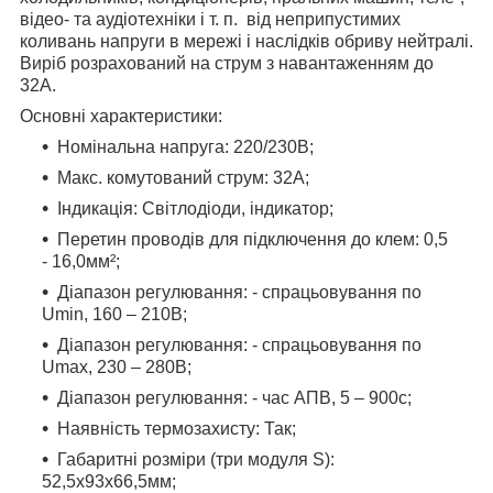
відео- та аудіотехніки і т. п.
від неприпустимих
коливань напруги в мережі і наслідків обриву нейтралі.
Виріб розрахований на струм з навантаженням до
32А.
Основнi характеристики:
Номінальна напруга: 220/230В;
Макс. комутований струм: 32А;
Індикація: Світлодіоди, індикатор;
Перетин проводів для підключення до клем: 0,5
- 16,0мм²;
Діапазон регулювання: - спрацьовування по
Umin, 160 – 210В;
Діапазон регулювання: - спрацьовування по
Umах, 230 – 280В;
Діапазон регулювання: - час АПВ, 5 – 900с;
Наявність термозахисту: Так;
Габаритні розміри (три модуля S):
52,5x93x66,5мм;