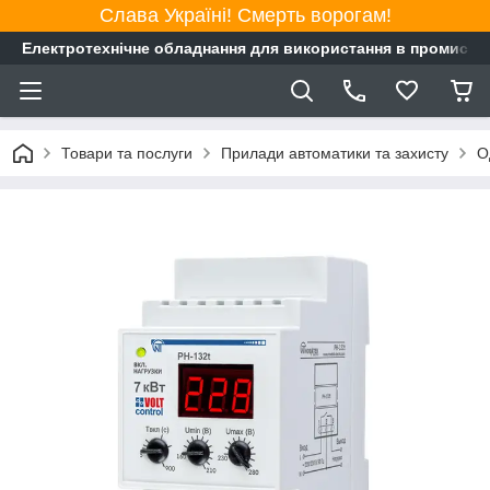
Слава Україні! Смерть ворогам!
Електротехнічне обладнання для використання в промисло
Товари та послуги
Прилади автоматики та захисту
О