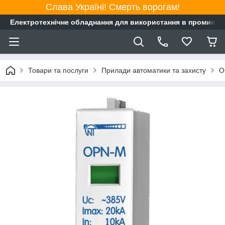
Слава Україні! Смерть ворогам!
Електротехнічне обладнання для використання в промисло
Товари та послуги
Прилади автоматики та захисту
О