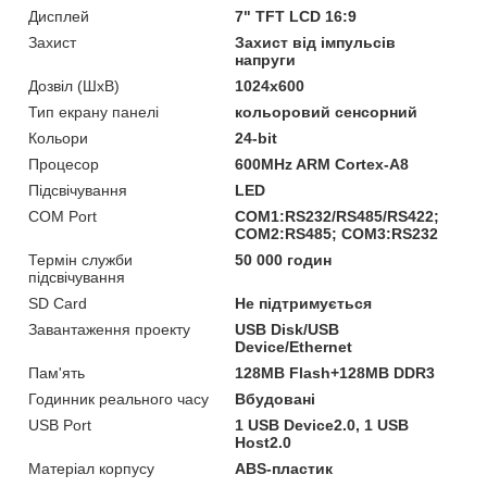
Дисплей
7" TFT LCD 16:9
Захист
Захист від імпульсів
напруги
Дозвіл (ШхВ)
1024x600
Тип екрану панелі
кольоровий сенсорний
Кольори
24-bit
Процесор
600MHz ARM Cortex-A8
Підсвічування
LED
COM Port
COM1:RS232/RS485/RS422;
COM2:RS485; COM3:RS232
Термін служби
50 000 годин
підсвічування
SD Card
Не підтримується
Завантаження проекту
USB Disk/USB
Device/Ethernet
Пам'ять
128MB Flash+128MB DDR3
Годинник реального часу
Вбудовані
USB Port
1 USB Device2.0, 1 USB
Host2.0
Матеріал корпусу
ABS-пластик