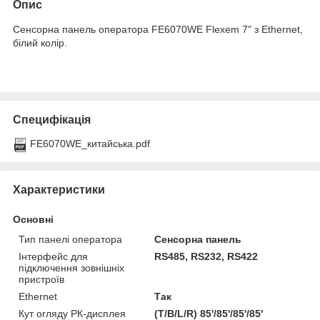
Опис
Сенсорна панель оператора FE6070WE Flexem 7" з Ethernet,
білий колір.
Специфікація
FE6070WE_китайська.pdf
Характеристики
Основні
Тип панелі оператора
Сенсорна панель
Інтерфейс для
RS485, RS232, RS422
підключення зовнішніх
пристроїв
Ethernet
Так
Кут огляду РК-дисплея
(T/B/L/R) 85'/85'/85'/85'