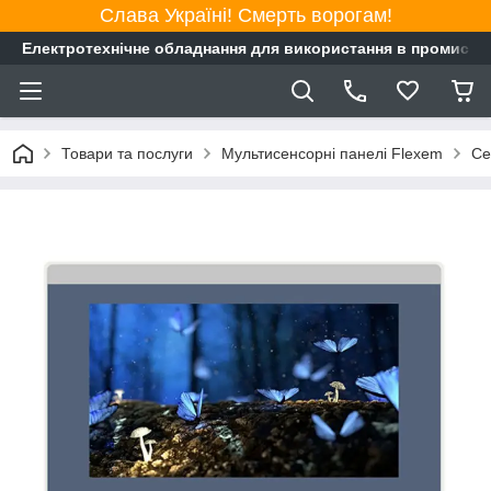
Слава Україні! Смерть ворогам!
Електротехнічне обладнання для використання в промисло
Товари та послуги
Мультисенсорні панелі Flexem
Се