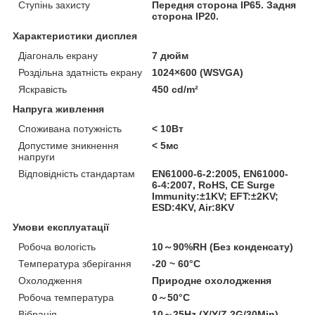
Ступінь захисту
Передня сторона IP65. Задня
сторона IP20.
Характеристики дисплея
Діагональ екрану
7 дюйм
Роздільна здатність екрану
1024×600 (WSVGA)
Яскравість
450 cd/m²
Напруга живлення
Споживана потужність
< 10Вт
Допустиме зникнення
< 5мс
напруги
Відповідність стандартам
EN61000-6-2:2005, EN61000-
6-4:2007, RoHS, CE Surge
Immunity:±1KV; EFT:±2KV;
ESD:4KV, Air:8KV
Умови експлуатації
Робоча вологість
10～90%RH (Без конденсату)
Температура зберігання
-20 ~ 60°C
Охолодження
Природне охолодження
Робоча температура
0～50°C
Вібрація
10～25Hz (X/Y/Z 2G/30Min)