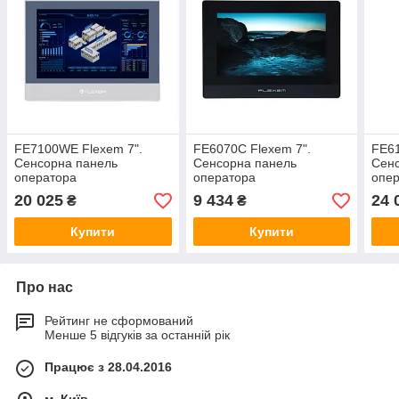
FE7100WE Flexem 7".
FE6070C Flexem 7".
FE61
Сенсорна панель
Сенсорна панель
Сен
оператора
оператора
опер
20 025
9 434
24 
₴
₴
Купити
Купити
Про нас
Рейтинг не сформований
Менше 5 відгуків за останній рік
Працює з 28.04.2016