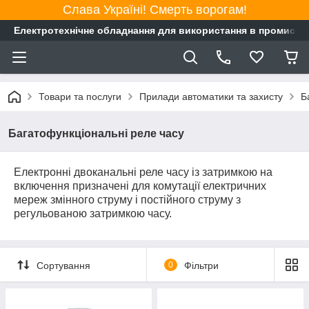
Слава Україні! Смерть ворогам!
Електротехнічне обладнання для використання в промисло
Товари та послуги
Прилади автоматики та захисту
Б
Багатофункціональні реле часу
Електронні двоканальні реле часу із затримкою на
включення призначені для комутації електричних
мереж змінного струму і постійного струму з
регульованою затримкою часу.
Сортування
0
Фільтри