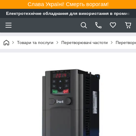
Слава Україні! Смерть ворогам!
Електротехнічне обладнання для використання в промисло
Товари та послуги
Перетворювачі частоти
Перетворю