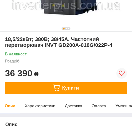
18,5/22кВт; 380В; 38/45А. Частотний
перетворювач INVT GD200A-018G/022P-4
В наявності
Роздріб
36 390
₴
Купити
Опис
Характеристики
Доставка
Оплата
Умови п
Опис