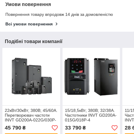
Умови повернення
Повернення товару впродовж 14 днів за домовленістю
Всі умови повернення
Подібні товари компанії
22кВт/30кВт; 380В; 45/60А.
15/18,5кВт; 380В; 32/38А.
11/1
Перетворювач частоти
Частотники INVT GD200A-
Част
INVT GD200A-022G/030P-
015G/018P-4
INV
4
4
45 790
33 790
28 
₴
₴