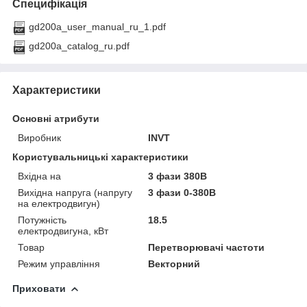
Специфікація
gd200a_user_manual_ru_1.pdf
gd200a_catalog_ru.pdf
Характеристики
Основні атрибути
Виробник
INVT
Користувальницькі характеристики
Вхідна на
3 фази 380В
Вихідна напруга (напругу
3 фази 0-380В
на електродвигун)
Потужність
18.5
електродвигуна, кВт
Товар
Перетворювачі частоти
Режим управління
Векторний
Приховати