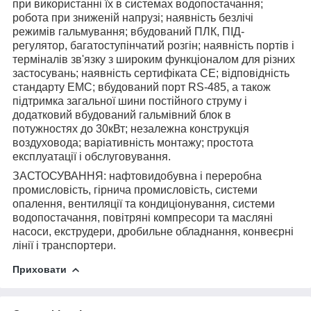
при використанні їх в системах водопостачання;
робота при зниженій напрузі; наявність безлічі
режимів гальмування; вбудований ПЛК, ПІД-
регулятор, багатоступінчатий розгін; наявність портів і
терміналів зв'язку з широким функціоналом для різних
застосувань; наявність сертифіката
CE
; відповідність
стандарту
EMC
; вбудований порт
RS
-485, а також
підтримка загальної шини постійного струму і
додатковий вбудований гальмівний блок в
потужностях до 30кВт; незалежна конструкція
воздуховода; варіативність монтажу; простота
експлуатації і обслуговування.
ЗАСТОСУВАННЯ: нафтовидобувна і переробна
промисловість, гірнича промисловість, системи
опалення, вентиляції та кондиціонування, системи
водопостачання, повітряні компресори та масляні
насоси, екструдери, дробильне обладнання, конвеєрні
лінії і транспортери.
Приховати