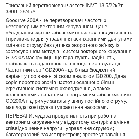
Трифазний перетворювач частоти INVT 18,5/22кВт;
380В; 38/45А.
Goodrive 200A - це перетворювачі частоти з
безсенсорн
им
векторним керуванням. Дане
обладнання здатне забезпечити високу продуктивність
і призначене для управління асинхронними двигунами
змінного струму без датчика зворотного зв'язку
із
застосуванням методів і систем векторного керування.
GD200A має функції, що гарантують надійність,
стабільність і адаптивність в процесі експлуатації.
Частотники серії GD200A - це більш бюджетний
варіант
у
порівнянні зі своїм аналогом GD200. Дана
серія перетворювачів частоти оснащена більш
ефективною системою охолодження, а також
поліпшеними апаратним і програмним забезпеченням.
GD200A підтримує загальну шину постійного струму,
має додаткові функції управління насосами.
ПЕРЕВАГИ: чудова продуктивність при роботі з
векторним керуванням у відкритому контурі; відмінне
співвідношення напруги і управління струмом;
багаторазовий захист пристроїв; просте управління